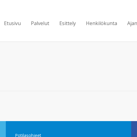
Etusivu
Palvelut
Esittely
Henkilökunta
Aja
Potilasohjeet