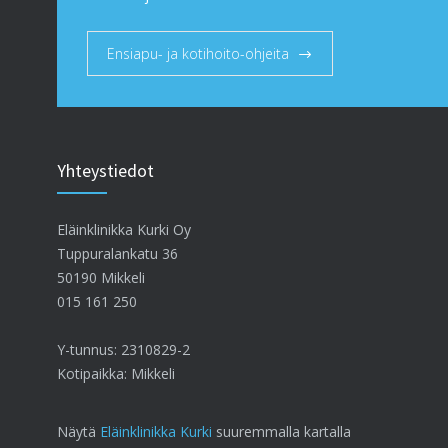
Ensiapu- ja kotihoito-ohjeita
Yhteystiedot
Eläinklinikka Kurki Oy
Tuppuralankatu 36
50190 Mikkeli
015 161 250
Y-tunnus: 2310829-2
Kotipaikka: Mikkeli
Näytä
Eläinklinikka Kurki
suuremmalla kartalla