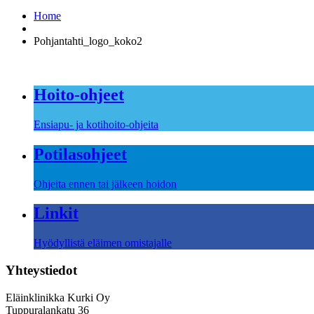
Home
Pohjantahti_logo_koko2
Hoito-ohjeet
Ensiapu- ja kotihoito-ohjeita
Potilasohjeet
Ohjeita ennen tai jälkeen hoidon
Linkit
Hyödyllistä eläimen omistajalle
Yhteystiedot
Eläinklinikka Kurki Oy
Tuppuralankatu 36