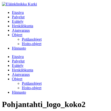
Etusivu
Palvelut
Esittely
Henkilökunta
Ajanvaraus
Ohjeet
Potilasohjeet
Hoito-ohjeet
Hinnasto
Etusivu
Palvelut
Esittely
Henkilökunta
Ajanvaraus
Ohjeet
Potilasohjeet
Hoito-ohjeet
Hinnasto
Pohjantahti_logo_koko2