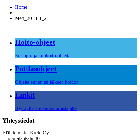
Home
Meri_201811_2
Hoito-ohjeet
Ensiapu- ja kotihoito-ohjeita
Potilasohjeet
Ohjeita ennen tai jälkeen hoidon
Linkit
Hyödyllistä eläimen omistajalle
Yhteystiedot
Eläinklinikka Kurki Oy
Tuppuralankatu 36