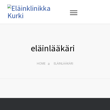
eläinlääkäri
HOME
ELÄINLÄÄKÄRI