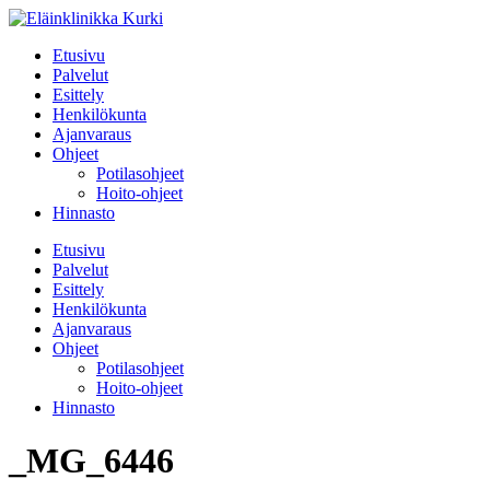
Etusivu
Palvelut
Esittely
Henkilökunta
Ajanvaraus
Ohjeet
Potilasohjeet
Hoito-ohjeet
Hinnasto
Etusivu
Palvelut
Esittely
Henkilökunta
Ajanvaraus
Ohjeet
Potilasohjeet
Hoito-ohjeet
Hinnasto
_MG_6446