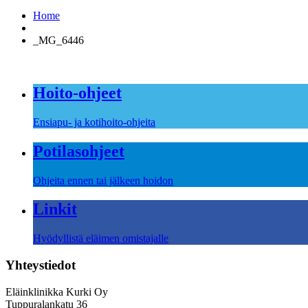
Home
_MG_6446
Hoito-ohjeet
Ensiapu- ja kotihoito-ohjeita
Potilasohjeet
Ohjeita ennen tai jälkeen hoidon
Linkit
Hyödyllistä eläimen omistajalle
Yhteystiedot
Eläinklinikka Kurki Oy
Tuppuralankatu 36