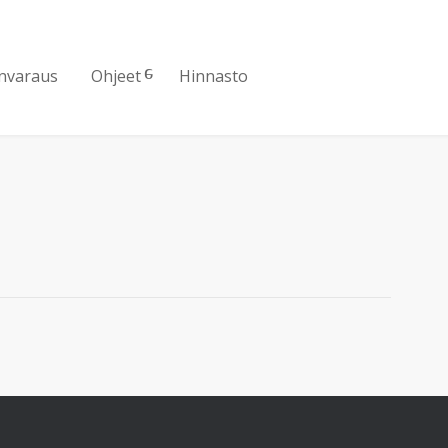
nvaraus
Ohjeet
Hinnasto