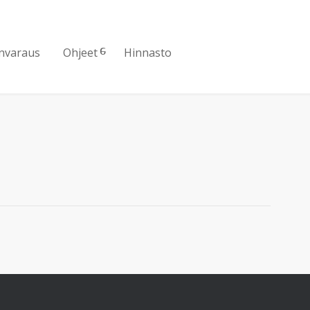
nvaraus
Ohjeet
Hinnasto