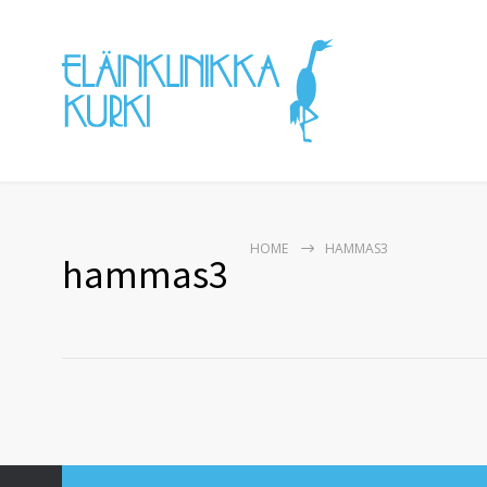
HOME
HAMMAS3
hammas3