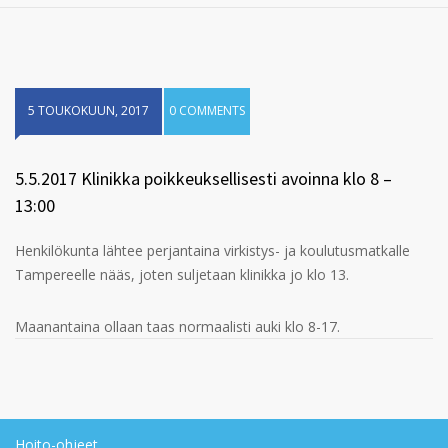
5 TOUKOKUUN, 2017
0 COMMENTS
5.5.2017 Klinikka poikkeuksellisesti avoinna klo 8 –
13:00
Henkilökunta lähtee perjantaina virkistys- ja koulutusmatkalle
Tampereelle nääs, joten suljetaan klinikka jo klo 13.
Maanantaina ollaan taas normaalisti auki klo 8-17.
Hoito-ohjeet