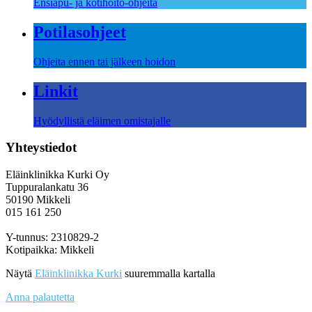
Ensiapu- ja kotihoito-ohjeita
Potilasohjeet
Ohjeita ennen tai jälkeen hoidon
Linkit
Hyödyllistä eläimen omistajalle
Yhteystiedot
Eläinklinikka Kurki Oy
Tuppuralankatu 36
50190 Mikkeli
015 161 250
Y-tunnus: 2310829-2
Kotipaikka: Mikkeli
Näytä
Eläinklinikka Kurki
suuremmalla kartalla
Anna palautetta