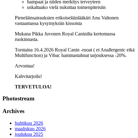
hampaat ja niiden merkitys terveyteen
uskaltaako vielä nukuttaa toimenpiteisiin
Pieneläinsairauksien erikoiseläinlääkäri Anu Valtonen
vastaamassa kysymyksiin kissoista
Mukana Pikka Juvonen Royal Caninilta kertomassa
ruokinnasta.
Torstaina 16.4.2026 Royal Canin -ruoat ( ei Anallergenic eikä
Multifunction) ja Vibac hammastahnat tarjouksessa -20%.
Arvontaa!
Kahvitarjoilu!
TERVETULOA!
Photostream
Archives
huhtikuu 2026
maaliskuu 2026
joulukuu 2025