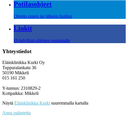
Potilasohjeet
Ohjeita ennen tai jälkeen hoidon
Linkit
Hyödyllistä eläimen omistajalle
Yhteystiedot
Eläinklinikka Kurki Oy
Tuppuralankatu 36
50190 Mikkeli
015 161 250
Y-tunnus: 2310829-2
Kotipaikka: Mikkeli
Näytä
Eläinklinikka Kurki
suuremmalla kartalla
Anna palautetta