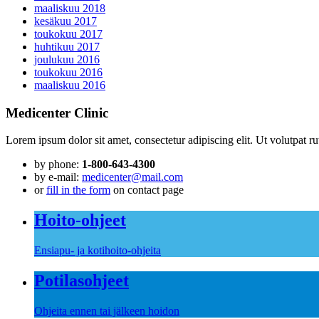
maaliskuu 2018
kesäkuu 2017
toukokuu 2017
huhtikuu 2017
joulukuu 2016
toukokuu 2016
maaliskuu 2016
Medicenter Clinic
Lorem ipsum dolor sit amet, consectetur adipiscing elit. Ut volutpat rut
by phone:
1-800-643-4300
by e-mail:
medicenter@mail.com
or
fill in the form
on contact page
Hoito-ohjeet
Ensiapu- ja kotihoito-ohjeita
Potilasohjeet
Ohjeita ennen tai jälkeen hoidon