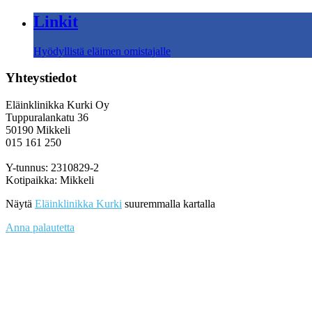
Linkit
Hyödyllistä eläimen omistajalle
Yhteystiedot
Eläinklinikka Kurki Oy
Tuppuralankatu 36
50190 Mikkeli
015 161 250
Y-tunnus: 2310829-2
Kotipaikka: Mikkeli
Näytä
Eläinklinikka Kurki
suuremmalla kartalla
Anna palautetta