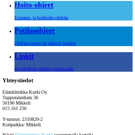
Hoito-ohjeet
Ensiapu- ja kotihoito-ohjeita
Potilasohjeet
Ohjeita ennen tai jälkeen hoidon
Linkit
Hyödyllistä eläimen omistajalle
Yhteystiedot
Eläinklinikka Kurki Oy
Tuppuralankatu 36
50190 Mikkeli
015 161 250
Y-tunnus: 2310829-2
Kotipaikka: Mikkeli
Näytä
Eläinklinikka Kurki
suuremmalla kartalla