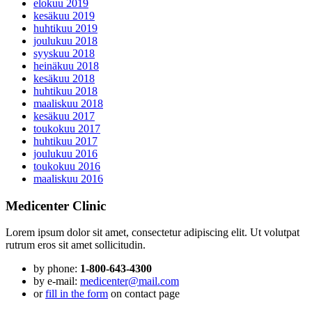
elokuu 2019
kesäkuu 2019
huhtikuu 2019
joulukuu 2018
syyskuu 2018
heinäkuu 2018
kesäkuu 2018
huhtikuu 2018
maaliskuu 2018
kesäkuu 2017
toukokuu 2017
huhtikuu 2017
joulukuu 2016
toukokuu 2016
maaliskuu 2016
Medicenter Clinic
Lorem ipsum dolor sit amet, consectetur adipiscing elit. Ut volutpat
rutrum eros sit amet sollicitudin.
by phone:
1-800-643-4300
by e-mail:
medicenter@mail.com
or
fill in the form
on contact page