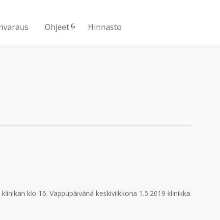
nvaraus
Ohjeet
Hinnasto
linikan klo 16. Vappupäivänä keskiviikkona 1.5.2019 klinikka